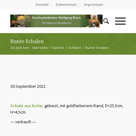
Kontakt
Datenschutz
Impressum
Bunte Schalen
Du bist hier:
Startseite
/
Galerie
/
Schalen
/
Bunte Schalen
30.September 2022
Schale aus Eiche,
gebeizt, mit goldfarbenem Rand, D=25,5cm,
H=4,5cm.
— verkauft —