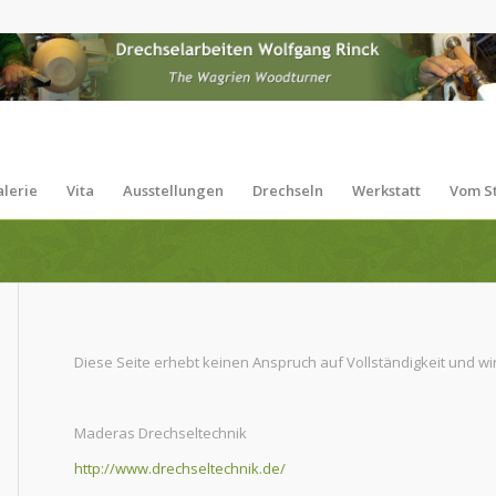
lerie
Vita
Ausstellungen
Drechseln
Werkstatt
Vom S
Diese Seite erhebt keinen Anspruch auf Vollständigkeit und wir
Maderas Drechseltechnik
http://www.drechseltechnik.de/