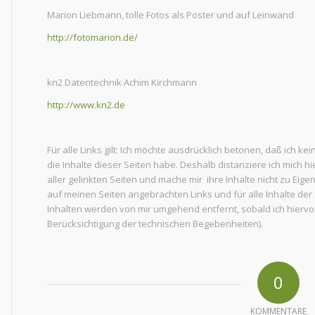
Marion Liebmann, tolle Fotos als Poster und auf Leinwand
http://fotomarion.de/
kn2 Datentechnik Achim Kirchmann
http://www.kn2.
de
Für alle Links gilt: Ich möchte ausdrücklich betonen, daß ich ke
die Inhalte dieser Seiten habe. Deshalb distanziere ich mich hi
aller gelinkten Seiten und mache mir ihre Inhalte nicht zu Eigen.
auf meinen Seiten angebrachten Links und für alle Inhalte der S
Inhalten werden von mir umgehend entfernt, sobald ich hiervo
Berücksichtigung der technischen Begebenheiten).
0
KOMMENTARE