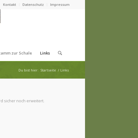
Kontakt
Datenschutz
Impressum
tamm zur Schale
Links
Du bist hier:
Startseite
/
Links
d sicher noch erweitert.