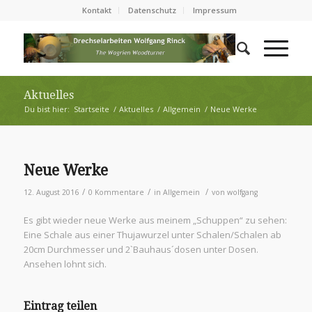
Kontakt
Datenschutz
Impressum
Aktuelles
Du bist hier:
Startseite
/
Aktuelles
/
Allgemein
/
Neue Werke
Neue Werke
/
/
/
12. August 2016
0 Kommentare
in
Allgemein
von
wolfgang
Es gibt wieder neue Werke aus meinem „Schuppen“ zu sehen:
Eine Schale aus einer Thujawurzel unter Schalen/Schalen ab
20cm Durchmesser und 2`Bauhaus´dosen unter Dosen.
Ansehen lohnt sich.
Eintrag teilen